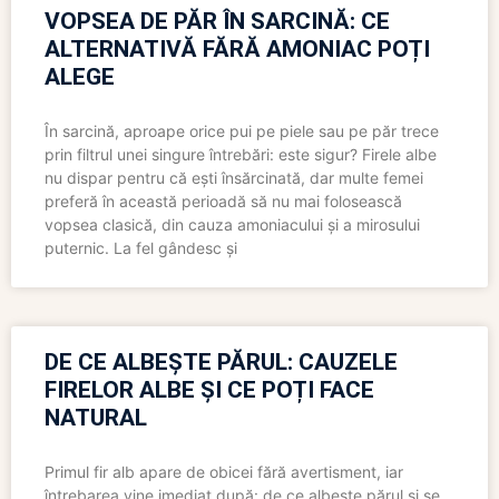
VOPSEA DE PĂR ÎN SARCINĂ: CE
ALTERNATIVĂ FĂRĂ AMONIAC POȚI
ALEGE
În sarcină, aproape orice pui pe piele sau pe păr trece
prin filtrul unei singure întrebări: este sigur? Firele albe
nu dispar pentru că ești însărcinată, dar multe femei
preferă în această perioadă să nu mai folosească
vopsea clasică, din cauza amoniacului și a mirosului
puternic. La fel gândesc și
DE CE ALBEȘTE PĂRUL: CAUZELE
FIRELOR ALBE ȘI CE POȚI FACE
NATURAL
Primul fir alb apare de obicei fără avertisment, iar
întrebarea vine imediat după: de ce albește părul și se