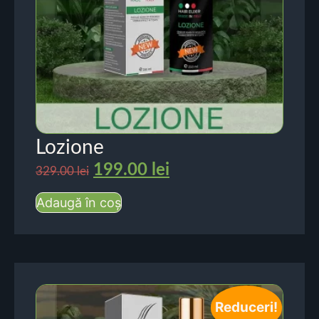
Lozione
199.00
lei
329.00
lei
Adaugă în coș
Reduceri!