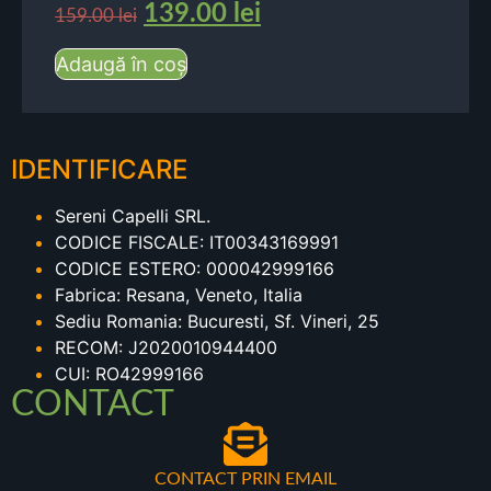
139.00
lei
159.00
lei
Adaugă în coș
IDENTIFICARE
Sereni Capelli SRL.
CODICE FISCALE: IT00343169991
CODICE ESTERO: 000042999166
Fabrica: Resana, Veneto, Italia
Sediu Romania: Bucuresti, Sf. Vineri, 25
RECOM: J2020010944400
CUI: RO42999166
CONTACT
CONTACT PRIN EMAIL