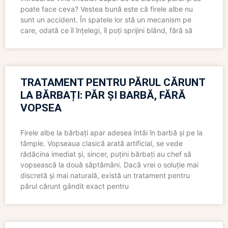
poate face ceva? Vestea bună este că firele albe nu
sunt un accident. În spatele lor stă un mecanism pe
care, odată ce îl înțelegi, îl poți sprijini blând, fără să
TRATAMENT PENTRU PĂRUL CĂRUNT
LA BĂRBAȚI: PĂR ȘI BARBĂ, FĂRĂ
VOPSEA
Firele albe la bărbați apar adesea întâi în barbă și pe la
tâmple. Vopseaua clasică arată artificial, se vede
rădăcina imediat și, sincer, puțini bărbați au chef să
vopsească la două săptămâni. Dacă vrei o soluție mai
discretă și mai naturală, există un tratament pentru
părul cărunt gândit exact pentru