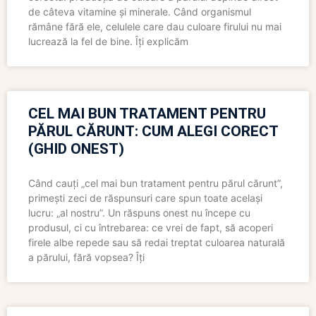
de câteva vitamine și minerale. Când organismul
rămâne fără ele, celulele care dau culoare firului nu mai
lucrează la fel de bine. Îți explicăm
CEL MAI BUN TRATAMENT PENTRU
PĂRUL CĂRUNT: CUM ALEGI CORECT
(GHID ONEST)
Când cauți „cel mai bun tratament pentru părul cărunt”,
primești zeci de răspunsuri care spun toate același
lucru: „al nostru”. Un răspuns onest nu începe cu
produsul, ci cu întrebarea: ce vrei de fapt, să acoperi
firele albe repede sau să redai treptat culoarea naturală
a părului, fără vopsea? Îți