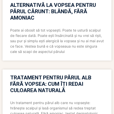
ALTERNATIVĂ LA VOPSEA PENTRU
PĂRUL CĂRUNT: BLÂNDĂ, FĂRĂ
AMONIAC
Poate ai obosit să tot vopsești. Poate te ustură scalpul
de fiecare dată. Poate ești însărcinată și nu vrei să riști,
sau pur și simplu ești alergică la vopsea și nu ai mai avut
ce face. Vestea bună e că vopseaua nu este singura
cale să scapi de aspectul părului
TRATAMENT PENTRU PĂRUL ALB
FĂRĂ VOPSEA: CUM ÎȚI REDAI
CULOAREA NATURALĂ
Un tratament pentru părul alb care nu vopsește:
hrănește scalpul și lasă organismul să redea treptat
culoarea naturală. Fără amoniac, testat dermatologic,