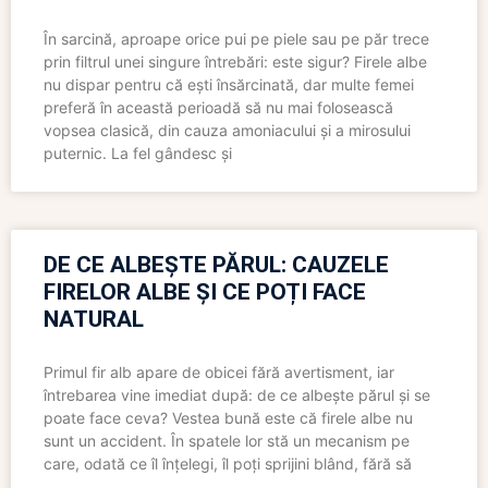
În sarcină, aproape orice pui pe piele sau pe păr trece
prin filtrul unei singure întrebări: este sigur? Firele albe
nu dispar pentru că ești însărcinată, dar multe femei
preferă în această perioadă să nu mai folosească
vopsea clasică, din cauza amoniacului și a mirosului
puternic. La fel gândesc și
DE CE ALBEȘTE PĂRUL: CAUZELE
FIRELOR ALBE ȘI CE POȚI FACE
NATURAL
Primul fir alb apare de obicei fără avertisment, iar
întrebarea vine imediat după: de ce albește părul și se
poate face ceva? Vestea bună este că firele albe nu
sunt un accident. În spatele lor stă un mecanism pe
care, odată ce îl înțelegi, îl poți sprijini blând, fără să