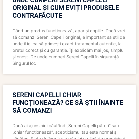
UNDE CUMPERI SERENI CAPELLI
ORIGINAL ȘI CUM EVIȚI PRODUSELE
CONTRAFĂCUTE
Când un produs funcționează, apar și copiile. Dacă vrei
să comanzi Sereni Capelli original, e important să știi de
unde îl iei ca să primești exact tratamentul autentic, la
prețul corect și cu garanție. Îți explicăm mai jos, simplu
și onest. De unde cumperi Sereni Capelli în siguranță
Singurul loc
SERENI CAPELLI CHIAR
FUNCȚIONEAZĂ? CE SĂ ȘTII ÎNAINTE
SĂ COMANZI
Dacă ai ajuns aici căutând „Sereni Capelli păreri” sau
„chiar funcționează”, scepticismul tău este normal și
sănătos. Piața de îngrijire a părului e plină de promisiuni