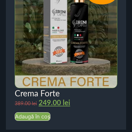
Crema Forte
249.00
lei
389.00
lei
Adaugă în coș