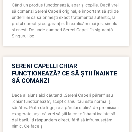
Când un produs funcționează, apar și copiile. Dacă vrei
să comanzi Sereni Capelli original, e important să știi de
unde îl iei ca să primești exact tratamentul autentic, la
prețul corect și cu garanție. Îți explicăm mai jos, simplu
și onest. De unde cumperi Sereni Capelli în siguranță
Singurul loc
SERENI CAPELLI CHIAR
FUNCȚIONEAZĂ? CE SĂ ȘTII ÎNAINTE
SĂ COMANZI
Dacă ai ajuns aici căutând „Sereni Capelli păreri” sau
„chiar funcționează”, scepticismul tău este normal și
sănătos. Piața de îngrijire a părului e plină de promisiuni
exagerate, așa că vrei să știi la ce te înhami înainte să
dai banii. Îți răspundem direct, fără să înfrumusețăm
nimic. Ce face și