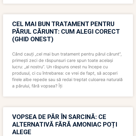
CEL MAI BUN TRATAMENT PENTRU
PĂRUL CĂRUNT: CUM ALEGI CORECT
(GHID ONEST)
Când cauți „cel mai bun tratament pentru părul cărunt”,
primești zeci de răspunsuri care spun toate același
lucru: „al nostru”. Un răspuns onest nu începe cu
produsul, ci cu întrebarea: ce vrei de fapt, să acoperi
firele albe repede sau să redai treptat culoarea naturală
a părului, fără vopsea? Îți
VOPSEA DE PĂR ÎN SARCINĂ: CE
ALTERNATIVĂ FĂRĂ AMONIAC POȚI
ALEGE