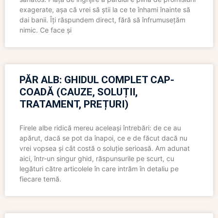
exagerate, așa că vrei să știi la ce te înhami înainte să
dai banii. Îți răspundem direct, fără să înfrumusețăm
nimic. Ce face și
PĂR ALB: GHIDUL COMPLET CAP-
COADĂ (CAUZE, SOLUȚII,
TRATAMENT, PREȚURI)
Firele albe ridică mereu aceleași întrebări: de ce au
apărut, dacă se pot da înapoi, ce e de făcut dacă nu
vrei vopsea și cât costă o soluție serioasă. Am adunat
aici, într-un singur ghid, răspunsurile pe scurt, cu
legături către articolele în care intrăm în detaliu pe
fiecare temă.