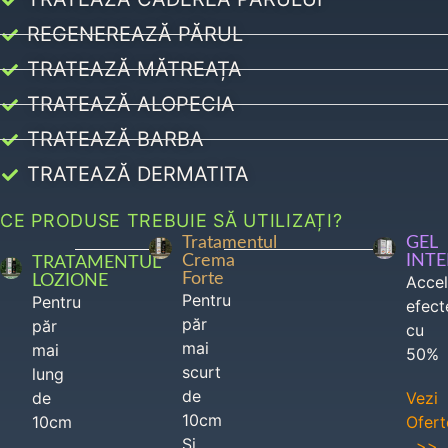
REGENEREAZĂ PĂRUL
TRATEAZĂ MĂTREAȚA
TRATEAZĂ ALOPECIA
TRATEAZĂ BARBA
TRATEAZĂ DERMATITA
CE PRODUSE TREBUIE SĂ UTILIZAȚI?
Tratamentul
GEL
Crema
INT
TRATAMENTUL
Forte
LOZIONE
Acce
Pentru
Pentru
efect
păr
păr
cu
mai
mai
50%
scurt
lung
de
de
Vezi
10cm
10cm
Ofert
Si
>>