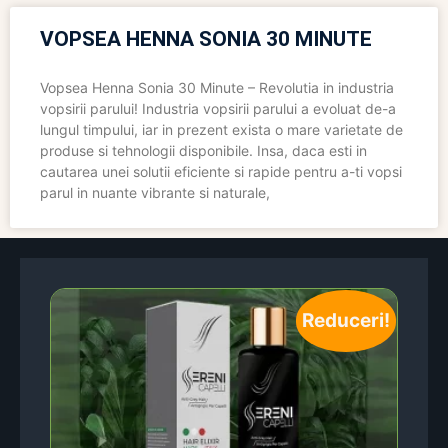
VOPSEA HENNA SONIA 30 MINUTE
Vopsea Henna Sonia 30 Minute – Revolutia in industria
vopsirii parului! Industria vopsirii parului a evoluat de-a
lungul timpului, iar in prezent exista o mare varietate de
produse si tehnologii disponibile. Insa, daca esti in
cautarea unei solutii eficiente si rapide pentru a-ti vopsi
parul in nuante vibrante si naturale,
Reduceri!