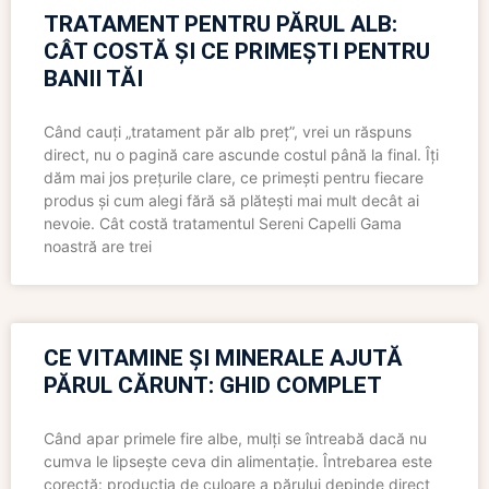
TRATAMENT PENTRU PĂRUL ALB:
CÂT COSTĂ ȘI CE PRIMEȘTI PENTRU
BANII TĂI
Când cauți „tratament păr alb preț”, vrei un răspuns
direct, nu o pagină care ascunde costul până la final. Îți
dăm mai jos prețurile clare, ce primești pentru fiecare
produs și cum alegi fără să plătești mai mult decât ai
nevoie. Cât costă tratamentul Sereni Capelli Gama
noastră are trei
CE VITAMINE ȘI MINERALE AJUTĂ
PĂRUL CĂRUNT: GHID COMPLET
Când apar primele fire albe, mulți se întreabă dacă nu
cumva le lipsește ceva din alimentație. Întrebarea este
corectă: producția de culoare a părului depinde direct