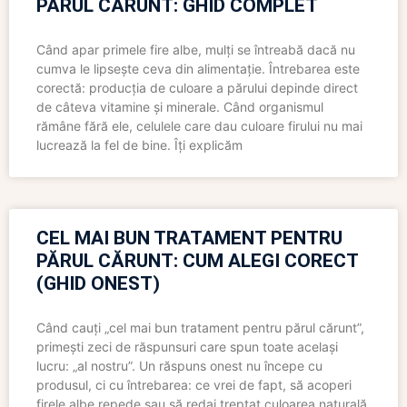
PĂRUL CĂRUNT: GHID COMPLET
Când apar primele fire albe, mulți se întreabă dacă nu
cumva le lipsește ceva din alimentație. Întrebarea este
corectă: producția de culoare a părului depinde direct
de câteva vitamine și minerale. Când organismul
rămâne fără ele, celulele care dau culoare firului nu mai
lucrează la fel de bine. Îți explicăm
CEL MAI BUN TRATAMENT PENTRU
PĂRUL CĂRUNT: CUM ALEGI CORECT
(GHID ONEST)
Când cauți „cel mai bun tratament pentru părul cărunt”,
primești zeci de răspunsuri care spun toate același
lucru: „al nostru”. Un răspuns onest nu începe cu
produsul, ci cu întrebarea: ce vrei de fapt, să acoperi
firele albe repede sau să redai treptat culoarea naturală