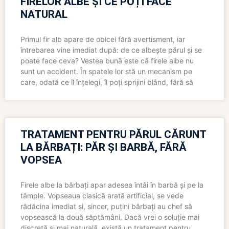
FIRELOR ALBE ȘI CE POȚI FACE
NATURAL
Primul fir alb apare de obicei fără avertisment, iar
întrebarea vine imediat după: de ce albește părul și se
poate face ceva? Vestea bună este că firele albe nu
sunt un accident. În spatele lor stă un mecanism pe
care, odată ce îl înțelegi, îl poți sprijini blând, fără să
TRATAMENT PENTRU PĂRUL CĂRUNT
LA BĂRBAȚI: PĂR ȘI BARBĂ, FĂRĂ
VOPSEA
Firele albe la bărbați apar adesea întâi în barbă și pe la
tâmple. Vopseaua clasică arată artificial, se vede
rădăcina imediat și, sincer, puțini bărbați au chef să
vopsească la două săptămâni. Dacă vrei o soluție mai
discretă și mai naturală, există un tratament pentru