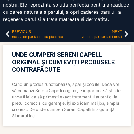
nostru. Ele reprezinta solutia perfecta pentru a readuce
culoarea naturala a parului, a opri caderea parului, a
regenera parul si a trata matreata si dermatita.
PREVIOUS
NEXT
masca de par kallos cu placenta
vopsea par barbati l oreal
UNDE CUMPERI SERENI CAPELLI
ORIGINAL ȘI CUM EVIȚI PRODUSELE
CONTRAFĂCUTE
Când un produs funcționează, apar și copiile. Dacă vrei
să comanzi Sereni Capelli original, e important să știi de
unde îl iei ca să primești exact tratamentul autentic, la
prețul corect și cu garanție. Îți explicăm mai jos, simplu
și onest. De unde cumperi Sereni Capelli în siguranță
Singurul loc