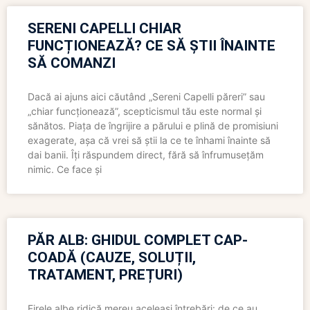
SERENI CAPELLI CHIAR
FUNCȚIONEAZĂ? CE SĂ ȘTII ÎNAINTE
SĂ COMANZI
Dacă ai ajuns aici căutând „Sereni Capelli păreri” sau
„chiar funcționează”, scepticismul tău este normal și
sănătos. Piața de îngrijire a părului e plină de promisiuni
exagerate, așa că vrei să știi la ce te înhami înainte să
dai banii. Îți răspundem direct, fără să înfrumusețăm
nimic. Ce face și
PĂR ALB: GHIDUL COMPLET CAP-
COADĂ (CAUZE, SOLUȚII,
TRATAMENT, PREȚURI)
Firele albe ridică mereu aceleași întrebări: de ce au