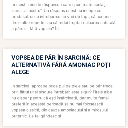
primești zeci de răspunsuri care spun toate același
lucru: „al nostru”. Un răspuns onest nu începe cu
produsul, ci cu întrebarea: ce vrei de fapt, să acoperi
firele albe repede sau să redai treptat culoarea naturală
a părului, fără vopsea? Îți
VOPSEA DE PĂR ÎN SARCINĂ: CE
ALTERNATIVĂ FĂRĂ AMONIAC POȚI
ALEGE
În sarcină, aproape orice pui pe piele sau pe păr trece
prin filtrul unei singure întrebări: este sigur? Firele albe
nu dispar pentru că ești însărcinată, dar multe femei
preferă în această perioadă să nu mai folosească
vopsea clasică, din cauza amoniacului și a mirosului
puternic. La fel gândesc și