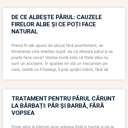
DE CE ALBEȘTE PĂRUL: CAUZELE
FIRELOR ALBE ȘI CE POȚI FACE
NATURAL
Primul fir alb apare de obicei fără avertisment, iar
întrebarea vine imediat după: de ce albește părul și se
poate face ceva? Vestea bună este că firele albe nu
sunt un accident. În spatele lor stă un mecanism pe
care, odată ce îl înțelegi, îl poți sprijini blând, fără să
TRATAMENT PENTRU PĂRUL CĂRUNT
LA BĂRBAȚI: PĂR ȘI BARBĂ, FĂRĂ
VOPSEA
Firele albe la bărbați apar adesea întâi în barbă și pe la