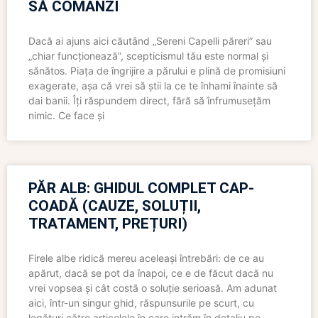
SĂ COMANZI
Dacă ai ajuns aici căutând „Sereni Capelli păreri” sau
„chiar funcționează”, scepticismul tău este normal și
sănătos. Piața de îngrijire a părului e plină de promisiuni
exagerate, așa că vrei să știi la ce te înhami înainte să
dai banii. Îți răspundem direct, fără să înfrumusețăm
nimic. Ce face și
PĂR ALB: GHIDUL COMPLET CAP-
COADĂ (CAUZE, SOLUȚII,
TRATAMENT, PREȚURI)
Firele albe ridică mereu aceleași întrebări: de ce au
apărut, dacă se pot da înapoi, ce e de făcut dacă nu
vrei vopsea și cât costă o soluție serioasă. Am adunat
aici, într-un singur ghid, răspunsurile pe scurt, cu
legături către articolele în care intrăm în detaliu pe