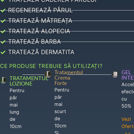
REGENEREAZĂ PĂRUL
TRATEAZĂ MĂTREAȚA
TRATEAZĂ ALOPECIA
TRATEAZĂ BARBA
TRATEAZĂ DERMATITA
CE PRODUSE TREBUIE SĂ UTILIZAȚI?
Tratamentul
GEL
Crema
INT
TRATAMENTUL
Forte
LOZIONE
Acce
Pentru
Pentru
efect
păr
păr
cu
mai
mai
50%
scurt
lung
de
de
Vezi
10cm
10cm
Ofert
Si
>>