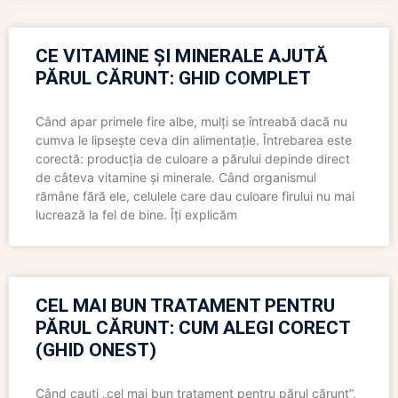
CE VITAMINE ȘI MINERALE AJUTĂ
PĂRUL CĂRUNT: GHID COMPLET
Când apar primele fire albe, mulți se întreabă dacă nu
cumva le lipsește ceva din alimentație. Întrebarea este
corectă: producția de culoare a părului depinde direct
de câteva vitamine și minerale. Când organismul
rămâne fără ele, celulele care dau culoare firului nu mai
lucrează la fel de bine. Îți explicăm
CEL MAI BUN TRATAMENT PENTRU
PĂRUL CĂRUNT: CUM ALEGI CORECT
(GHID ONEST)
Când cauți „cel mai bun tratament pentru părul cărunt”,