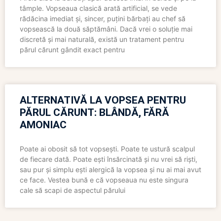
tâmple. Vopseaua clasică arată artificial, se vede
rădăcina imediat și, sincer, puțini bărbați au chef să
vopsească la două săptămâni. Dacă vrei o soluție mai
discretă și mai naturală, există un tratament pentru
părul cărunt gândit exact pentru
ALTERNATIVĂ LA VOPSEA PENTRU
PĂRUL CĂRUNT: BLÂNDĂ, FĂRĂ
AMONIAC
Poate ai obosit să tot vopsești. Poate te ustură scalpul
de fiecare dată. Poate ești însărcinată și nu vrei să riști,
sau pur și simplu ești alergică la vopsea și nu ai mai avut
ce face. Vestea bună e că vopseaua nu este singura
cale să scapi de aspectul părului