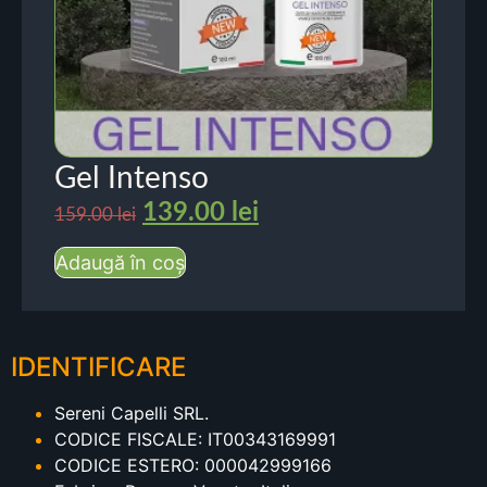
Gel Intenso
139.00
lei
159.00
lei
Adaugă în coș
IDENTIFICARE
Sereni Capelli SRL.
CODICE FISCALE: IT00343169991
CODICE ESTERO: 000042999166