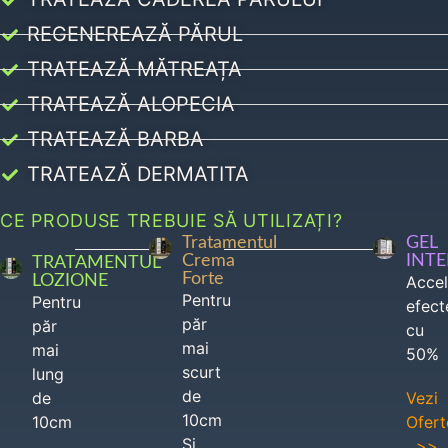
REGENEREAZĂ PĂRUL
TRATEAZĂ MĂTREAȚA
TRATEAZĂ ALOPECIA
TRATEAZĂ BARBA
TRATEAZĂ DERMATITA
CE PRODUSE TREBUIE SĂ UTILIZAȚI?
Tratamentul
GEL
Crema
INT
TRATAMENTUL
Forte
LOZIONE
Acce
Pentru
Pentru
efect
păr
păr
cu
mai
mai
50%
scurt
lung
de
de
Vezi
10cm
10cm
Ofert
Si
>>