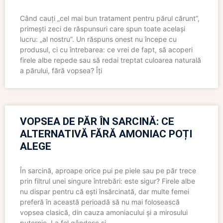
Când cauți „cel mai bun tratament pentru părul cărunt”,
primești zeci de răspunsuri care spun toate același
lucru: „al nostru”. Un răspuns onest nu începe cu
produsul, ci cu întrebarea: ce vrei de fapt, să acoperi
firele albe repede sau să redai treptat culoarea naturală
a părului, fără vopsea? Îți
VOPSEA DE PĂR ÎN SARCINĂ: CE
ALTERNATIVĂ FĂRĂ AMONIAC POȚI
ALEGE
În sarcină, aproape orice pui pe piele sau pe păr trece
prin filtrul unei singure întrebări: este sigur? Firele albe
nu dispar pentru că ești însărcinată, dar multe femei
preferă în această perioadă să nu mai folosească
vopsea clasică, din cauza amoniacului și a mirosului
puternic. La fel gândesc și