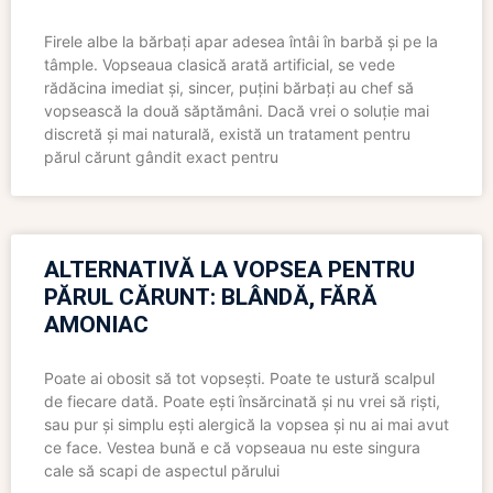
Firele albe la bărbați apar adesea întâi în barbă și pe la
tâmple. Vopseaua clasică arată artificial, se vede
rădăcina imediat și, sincer, puțini bărbați au chef să
vopsească la două săptămâni. Dacă vrei o soluție mai
discretă și mai naturală, există un tratament pentru
părul cărunt gândit exact pentru
ALTERNATIVĂ LA VOPSEA PENTRU
PĂRUL CĂRUNT: BLÂNDĂ, FĂRĂ
AMONIAC
Poate ai obosit să tot vopsești. Poate te ustură scalpul
de fiecare dată. Poate ești însărcinată și nu vrei să riști,
sau pur și simplu ești alergică la vopsea și nu ai mai avut
ce face. Vestea bună e că vopseaua nu este singura
cale să scapi de aspectul părului