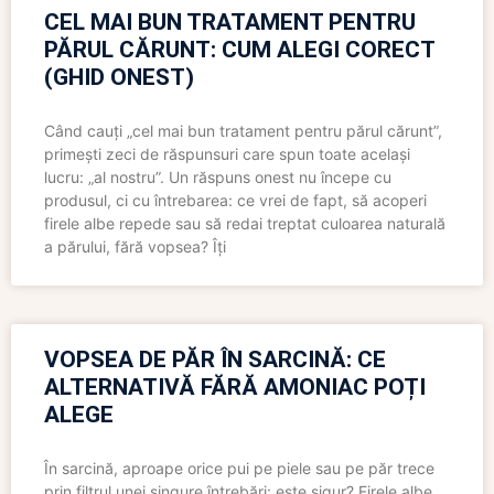
CEL MAI BUN TRATAMENT PENTRU
PĂRUL CĂRUNT: CUM ALEGI CORECT
(GHID ONEST)
Când cauți „cel mai bun tratament pentru părul cărunt”,
primești zeci de răspunsuri care spun toate același
lucru: „al nostru”. Un răspuns onest nu începe cu
produsul, ci cu întrebarea: ce vrei de fapt, să acoperi
firele albe repede sau să redai treptat culoarea naturală
a părului, fără vopsea? Îți
VOPSEA DE PĂR ÎN SARCINĂ: CE
ALTERNATIVĂ FĂRĂ AMONIAC POȚI
ALEGE
În sarcină, aproape orice pui pe piele sau pe păr trece
prin filtrul unei singure întrebări: este sigur? Firele albe