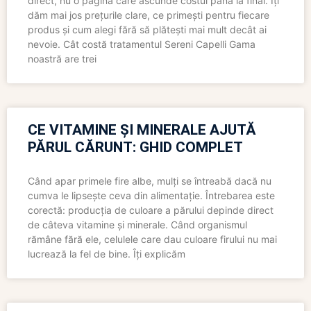
direct, nu o pagină care ascunde costul până la final. Îți
dăm mai jos prețurile clare, ce primești pentru fiecare
produs și cum alegi fără să plătești mai mult decât ai
nevoie. Cât costă tratamentul Sereni Capelli Gama
noastră are trei
CE VITAMINE ȘI MINERALE AJUTĂ
PĂRUL CĂRUNT: GHID COMPLET
Când apar primele fire albe, mulți se întreabă dacă nu
cumva le lipsește ceva din alimentație. Întrebarea este
corectă: producția de culoare a părului depinde direct
de câteva vitamine și minerale. Când organismul
rămâne fără ele, celulele care dau culoare firului nu mai
lucrează la fel de bine. Îți explicăm