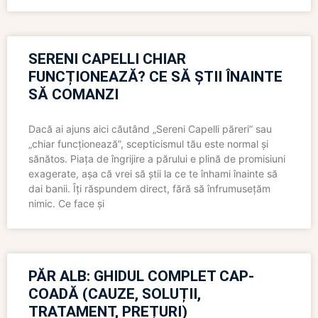
SERENI CAPELLI CHIAR
FUNCȚIONEAZĂ? CE SĂ ȘTII ÎNAINTE
SĂ COMANZI
Dacă ai ajuns aici căutând „Sereni Capelli păreri” sau
„chiar funcționează”, scepticismul tău este normal și
sănătos. Piața de îngrijire a părului e plină de promisiuni
exagerate, așa că vrei să știi la ce te înhami înainte să
dai banii. Îți răspundem direct, fără să înfrumusețăm
nimic. Ce face și
PĂR ALB: GHIDUL COMPLET CAP-
COADĂ (CAUZE, SOLUȚII,
TRATAMENT, PREȚURI)