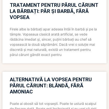
TRATAMENT PENTRU PĂRUL CĂRUNT
LA BĂRBAȚI: PĂR ȘI BARBĂ, FĂRĂ
VOPSEA
Firele albe la bărbați apar adesea întâi în barbă și pe la
tâmple. Vopseaua clasică arată artificial, se vede
rădăcina imediat și, sincer, puțini bărbați au chef să
vopsească la două săptămâni. Dacă vrei o soluție mai
discretă și mai naturală, există un tratament pentru
părul cărunt gândit exact pentru
ALTERNATIVĂ LA VOPSEA PENTRU
PĂRUL CĂRUNT: BLÂNDĂ, FĂRĂ
AMONIAC
Poate ai obosit să tot vopsești. Poate te ustură scalpul
de fiecare dată. Poate ești însărcinată și nu vrei să riști,