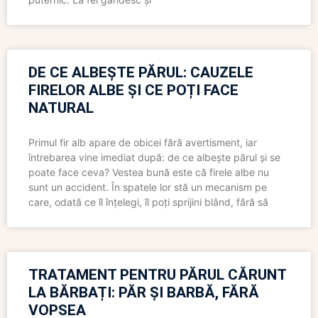
DE CE ALBEȘTE PĂRUL: CAUZELE
FIRELOR ALBE ȘI CE POȚI FACE
NATURAL
Primul fir alb apare de obicei fără avertisment, iar
întrebarea vine imediat după: de ce albește părul și se
poate face ceva? Vestea bună este că firele albe nu
sunt un accident. În spatele lor stă un mecanism pe
care, odată ce îl înțelegi, îl poți sprijini blând, fără să
TRATAMENT PENTRU PĂRUL CĂRUNT
LA BĂRBAȚI: PĂR ȘI BARBĂ, FĂRĂ
VOPSEA