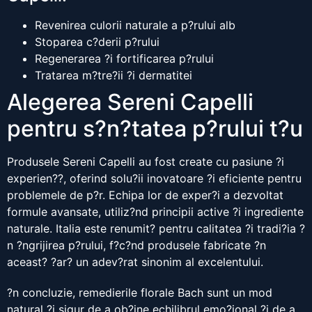
Revenirea culorii naturale a p?rului alb
Stoparea c?derii p?rului
Regenerarea ?i fortificarea p?rului
Tratarea m?tre?ii ?i dermatitei
Alegerea Sereni Capelli
pentru s?n?tatea p?rului t?u
Produsele Sereni Capelli au fost create cu pasiune ?i
experien??, oferind solu?ii inovatoare ?i eficiente pentru
problemele de p?r. Echipa lor de exper?i a dezvoltat
formule avansate, utiliz?nd principii active ?i ingrediente
naturale. Italia este renumit? pentru calitatea ?i tradi?ia ?
n ?ngrijirea p?rului, f?c?nd produsele fabricate ?n
aceast? ?ar? un adev?rat sinonim al excelentului.
?n concluzie, remedierile florale Bach sunt un mod
natural ?i sigur de a ob?ine echilibrul emo?ional ?i de a