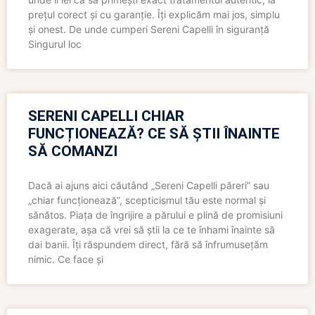
prețul corect și cu garanție. Îți explicăm mai jos, simplu
și onest. De unde cumperi Sereni Capelli în siguranță
Singurul loc
SERENI CAPELLI CHIAR
FUNCȚIONEAZĂ? CE SĂ ȘTII ÎNAINTE
SĂ COMANZI
Dacă ai ajuns aici căutând „Sereni Capelli păreri” sau
„chiar funcționează”, scepticismul tău este normal și
sănătos. Piața de îngrijire a părului e plină de promisiuni
exagerate, așa că vrei să știi la ce te înhami înainte să
dai banii. Îți răspundem direct, fără să înfrumusețăm
nimic. Ce face și