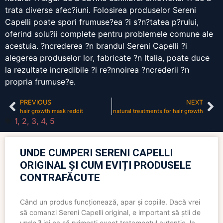
trata diverse afec?iuni. Folosirea produselor Sereni
Capelli poate spori frumuse?ea ?i s?n?tatea p?rului,
oferind solu?ii complete pentru problemele comune ale
acestuia. ?ncrederea ?n brandul Sereni Capelli ?i
alegerea produselor lor, fabricate ?n Italia, poate duce
la rezultate incredibile ?i re?nnoirea ?ncrederii ?n
propria frumuse?e.
PREVIOUS
NEXT
hair growth mask reddit
natural treatments for hair growth
1
,
2
,
3
,
4
,
5
UNDE CUMPERI SERENI CAPELLI
ORIGINAL ȘI CUM EVIȚI PRODUSELE
CONTRAFĂCUTE
Când un produs funcționează, apar și copiile. Dacă vrei
să comanzi Sereni Capelli original, e important să știi de
unde îl iei ca să primești exact tratamentul autentic, la