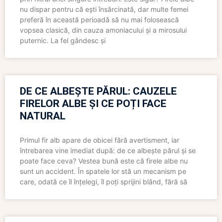
nu dispar pentru că ești însărcinată, dar multe femei
preferă în această perioadă să nu mai folosească
vopsea clasică, din cauza amoniacului și a mirosului
puternic. La fel gândesc și
DE CE ALBEȘTE PĂRUL: CAUZELE
FIRELOR ALBE ȘI CE POȚI FACE
NATURAL
Primul fir alb apare de obicei fără avertisment, iar
întrebarea vine imediat după: de ce albește părul și se
poate face ceva? Vestea bună este că firele albe nu
sunt un accident. În spatele lor stă un mecanism pe
care, odată ce îl înțelegi, îl poți sprijini blând, fără să