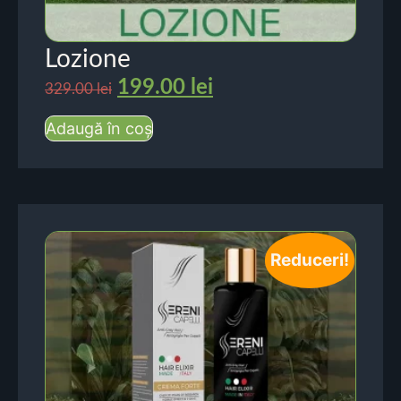
Lozione
199.00
lei
329.00
lei
Adaugă în coș
Reduceri!