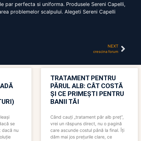
de par perfecta si uniforma. Produsele Sereni Capelli,
tarea problemelor scalpului. Alegeti Sereni Capelli
NEXT
crescina forum
TRATAMENT PENTRU
OADĂ
PĂRUL ALB: CÂT COSTĂ
ȘI CE PRIMEȘTI PENTRU
URI)
BANII TĂI
leași
Când cauți „tratament păr alb preț”,
 dacă se
vrei un răspuns direct, nu o pagină
t dacă nu
care ascunde costul până la final. Îți
oluție
dăm mai jos prețurile clare, ce