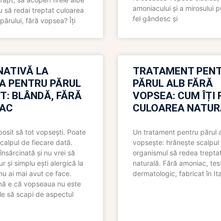
amoniacului și a mirosului p
 să redai treptat culoarea
fel gândesc și
părului, fără vopsea? Îți
NATIVĂ LA
TRATAMENT PEN
A PENTRU PĂRUL
PĂRUL ALB FĂRĂ
T: BLÂNDĂ, FĂRĂ
VOPSEA: CUM ÎȚI 
AC
CULOAREA NATUR
bosit să tot vopsești. Poate
Un tratament pentru părul 
scalpul de fiecare dată.
vopsește: hrănește scalpul 
însărcinată și nu vrei să
organismul să redea trepta
pur și simplu ești alergică la
naturală. Fără amoniac, tes
nu ai mai avut ce face.
dermatologic, fabricat în Ita
nă e că vopseaua nu este
le să scapi de aspectul