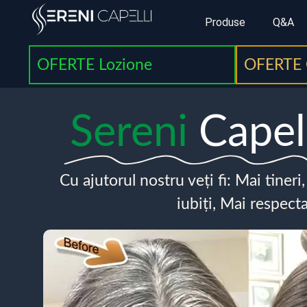
Produse
Q&A
OFERTE Lozione
OFERTE 
Sereni
Capel
Cu ajutorul nostru veți fi: Mai tineri
iubiți, Mai respecta