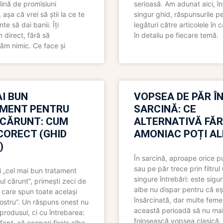
lină de promisiuni
serioasă. Am adunat aici, în
așa că vrei să știi la ce te
singur ghid, răspunsurile pe
nte să dai banii. Îți
legături către articolele în 
direct, fără să
în detaliu pe fiecare temă.
ăm nimic. Ce face și
I BUN
VOPSEA DE PĂR Î
MENT PENTRU
SARCINĂ: CE
 CĂRUNT: CUM
ALTERNATIVĂ FĂ
CORECT (GHID
AMONIAC POȚI A
)
În sarcină, aproape orice pu
sau pe păr trece prin filtrul
 „cel mai bun tratament
singure întrebări: este sigur
ul cărunt”, primești zeci de
albe nu dispar pentru că eș
 care spun toate același
însărcinată, dar multe femei
 nostru”. Un răspuns onest nu
această perioadă să nu ma
produsul, ci cu întrebarea:
folosească vopsea clasică,
fapt, să acoperi firele albe