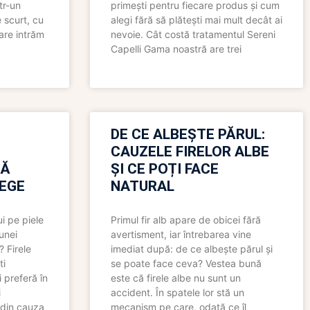
tr-un
primești pentru fiecare produs și cum
 scurt, cu
alegi fără să plătești mai mult decât ai
care intrăm
nevoie. Cât costă tratamentul Sereni
Capelli Gama noastră are trei
N
DE CE ALBEȘTE PĂRUL:
CAUZELE FIRELOR ALBE
RĂ
ȘI CE POȚI FACE
LEGE
NATURAL
i pe piele
Primul fir alb apare de obicei fără
 unei
avertisment, iar întrebarea vine
? Firele
imediat după: de ce albește părul și
ti
se poate face ceva? Vestea bună
 preferă în
este că firele albe nu sunt un
i
accident. În spatele lor stă un
 din cauza
mecanism pe care, odată ce îl