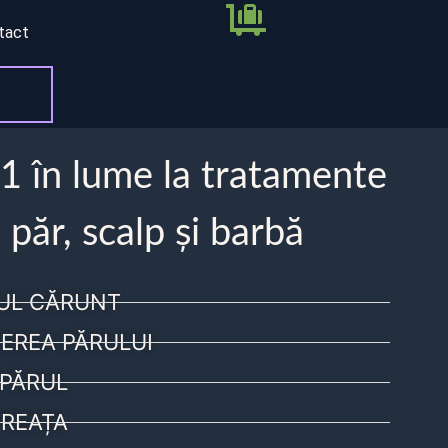
tact
 1 în lume la tratamente
 păr, scalp și barbă
UL CĂRUNT
EREA PĂRULUI
PĂRUL
REAȚA