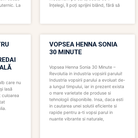
uternic. La
înțelegi, îl poți sprijini blând, fără să
TRU
VOPSEA HENNA SONIA
30 MINUTE
REDAI
ALĂ
Vopsea Henna Sonia 30 Minute –
Revolutia in industria vopsirii parului!
Industria vopsirii parului a evoluat de-
alb care nu
a lungul timpului, iar in prezent exista
și lasă
o mare varietate de produse si
t culoarea
tehnologii disponibile. Insa, daca esti
tat
in cautarea unei solutii eficiente si
lia.
rapide pentru a-ti vopsi parul in
nuante vibrante si naturale,