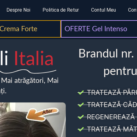
Despre Noi
Politica de Retur
Contul Meu
Con
Crema Forte
OFERTE Gel Intenso
Brandul nr.
li
Italia
pentru
, Mai atrăgători, Mai
ți.
TRATEAZĂ PĂR
TRATEAZĂ CĂD
REGENEREAZĂ 
TRATEAZĂ MĂT