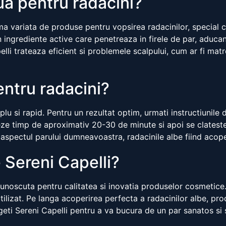
a pentru radacini?
ama variata de produse pentru vopsirea radacinilor, special 
ingrediente active care penetreaza in firele de par, aducan
elli trateaza eficient si problemele scalpului, cum ar fi ma
ntru radacini?
u si rapid. Pentru un rezultat optim, urmati instructiunile 
neze timp de aproximativ 20-30 de minute si apoi se clates
 aspectul parului dumneavoastra, radacinile albe fiind acop
 Sereni Capelli?
 cunoscuta pentru calitatea si inovatia produselor cosmetice.
tilizat. Pe langa acoperirea perfecta a radacinilor albe, pr
eti Sereni Capelli pentru a va bucura de un par sanatos si s