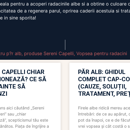
eala pentru a acoperi radacinile albe si a obtine o culoare 
pacitatea de a regenera parul, oprirea caderii acestuia si tra
e in sine sporita!
ru p?r alb
,
produse Sereni Capelli
,
Vopsea pentru radacini
 CAPELLI CHIAR
PĂR ALB: GHIDUL
IONEAZĂ? CE SĂ
COMPLET CAP-C
NAINTE SĂ
(CAUZE, SOLUȚII,
ZI
TRATAMENT, PREȚ
uns aici căutând „Sereni
Firele albe ridică mereu ace
eri” sau „chiar
întrebări: de ce au apărut,
ză”, scepticismul tău este
pot da înapoi, ce e de făcu
ănătos. Piața de îngrijire a
vrei vopsea și cât costă o s