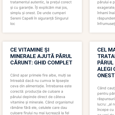
tratamentul autentic, la prețul corect
părului e p
și cu garanție. Îți explicăm mai jos,
exagerate, 
simplu și onest. De unde cumperi
înhami înai
Sereni Capelli în siguranță Singurul
răspundem 
loc
înfrumuseț
CE VITAMINE ȘI
CEL MA
MINERALE AJUTĂ PĂRUL
TRATA
CĂRUNT: GHID COMPLET
PĂRUL
ALEGI 
ONEST
Când apar primele fire albe, mulți se
întreabă dacă nu cumva le lipsește
ceva din alimentație. Întrebarea este
Când cauți
corectă: producția de culoare a
pentru păr
părului depinde direct de câteva
răspunsuri
vitamine și minerale. Când organismul
lucru: „al
rămâne fără ele, celulele care dau
începe cu 
culoare firului nu mai lucrează la fel
ce vrei de 