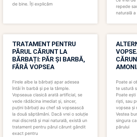
de bine. Îți explicăm
repede sau
naturală a 
TRATAMENT PENTRU
ALTER
PĂRUL CĂRUNT LA
VOPSE
BĂRBAȚI: PĂR ȘI BARBĂ,
CĂRUN
FĂRĂ VOPSEA
AMONI
Firele albe la bărbați apar adesea
Poate ai o
întâi în barbă și pe la tâmple.
te ustură 
Vopseaua clasică arată artificial, se
Poate ești 
vede rădăcina imediat și, sincer,
riști, sau 
puțini bărbați au chef să vopsească
vopsea și 
la două săptămâni. Dacă vrei o soluție
Vestea bu
mai discretă și mai naturală, există un
singura ca
tratament pentru părul cărunt gândit
părului
exact pentru