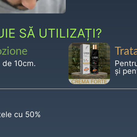
E SĂ UTILIZAȚI?
ozione
Trat
g de 10cm.
Pentr
și pen
ctele cu 50%