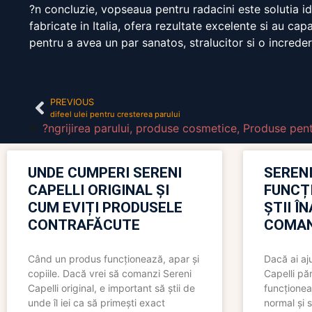
?n concluzie, vopseaua pentru radacini este solutia id
fabricate in Italia, ofera rezultate excelente si au ca
pentru a avea un par sanatos, stralucitor si o increder
PREVIOUS
difeel ulei pentru cresterea parului
?ngrijirea parului
,
produse cosmetice
,
Produse pent
UNDE CUMPERI SERENI
SERENI
CAPELLI ORIGINAL ȘI
FUNCȚ
CUM EVIȚI PRODUSELE
ȘTII Î
CONTRAFĂCUTE
COMAN
Când un produs funcționează, apar și
Dacă ai aj
copiile. Dacă vrei să comanzi Sereni
Capelli păr
Capelli original, e important să știi de
funcționea
unde îl iei ca să primești exact
normal și s