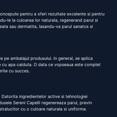
concepute pentru a oferi rezultate excelente si pentru
du-le la culoarea lor naturala, regenerand parul si
treata sau dermatita, lasandu-va parul sanatos si
de pe ambalajul produsului. In general, se aplica
te cu apa calduta. O data ce vopseaua este complet
erite cu succes.
 Datorita ingredientelor active si tehnologiei
odusele Sereni Capelli regenereaza parul, previn
tralucitor cu o culoare naturala si uniforma.