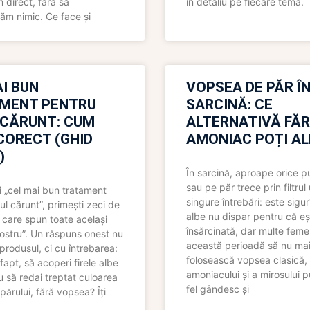
direct, fără să
în detaliu pe fiecare temă.
ăm nimic. Ce face și
I BUN
VOPSEA DE PĂR Î
MENT PENTRU
SARCINĂ: CE
 CĂRUNT: CUM
ALTERNATIVĂ FĂ
CORECT (GHID
AMONIAC POȚI A
)
În sarcină, aproape orice pu
sau pe păr trece prin filtrul
 „cel mai bun tratament
singure întrebări: este sigur
ul cărunt”, primești zeci de
albe nu dispar pentru că eș
 care spun toate același
însărcinată, dar multe femei
 nostru”. Un răspuns onest nu
această perioadă să nu ma
produsul, ci cu întrebarea:
folosească vopsea clasică,
fapt, să acoperi firele albe
amoniacului și a mirosului p
 să redai treptat culoarea
fel gândesc și
părului, fără vopsea? Îți