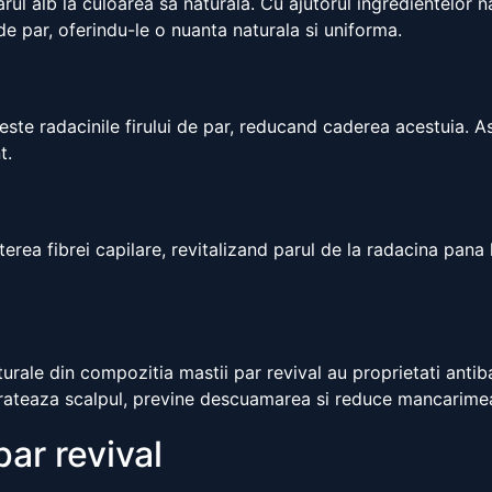
 alb la culoarea sa naturala. Cu ajutorul ingredientelor nat
e par, oferindu-le o nuanta naturala si uniforma.
reste radacinile firului de par, reducand caderea acestuia. A
t.
erea fibrei capilare, revitalizand parul de la radacina pana 
urale din compozitia mastii par revival au proprietati antibac
drateaza scalpul, previne descuamarea si reduce mancarimea 
ar revival