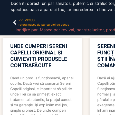
Daca iti doresti un par sanatos, puternic si stralucito
spectaculoasa a parului tau, iar increderea in tine va 
PREVIOUS
reteta masca de par cu ulei de cocos
ingrijire par
,
Masca par revival
,
par stralucitor
,
prod
UNDE CUMPERI SERENI
SERENI
CAPELLI ORIGINAL ȘI
FUNCȚ
CUM EVIȚI PRODUSELE
ȘTII Î
CONTRAFĂCUTE
COMAN
Când un produs funcționează, apar și
Dacă ai aj
copiile. Dacă vrei să comanzi Sereni
Capelli păr
Capelli original, e important să știi de
funcționea
unde îl iei ca să primești exact
normal și s
tratamentul autentic, la prețul corect
părului e p
și cu garanție. Îți explicăm mai jos,
exagerate, 
simplu și onest. De unde cumperi
înhami înai