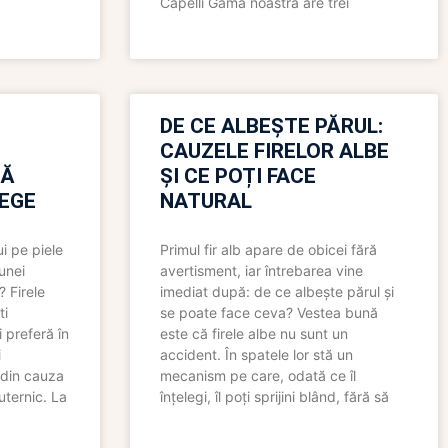
Capelli Gama noastră are trei
N
DE CE ALBEȘTE PĂRUL:
CAUZELE FIRELOR ALBE
RĂ
ȘI CE POȚI FACE
LEGE
NATURAL
i pe piele
Primul fir alb apare de obicei fără
 unei
avertisment, iar întrebarea vine
? Firele
imediat după: de ce albește părul și
ti
se poate face ceva? Vestea bună
 preferă în
este că firele albe nu sunt un
i
accident. În spatele lor stă un
 din cauza
mecanism pe care, odată ce îl
uternic. La
înțelegi, îl poți sprijini blând, fără să