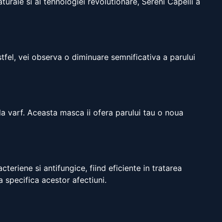
urale si al tehnologiei revolutionare, Sereni Capelli a
stfel, vei observa o diminuare semnificativa a parului
la varf. Aceasta masca ii ofera parului tau o noua
teriene si antifungice, fiind eficiente in tratarea
specifica acestor afectiuni.