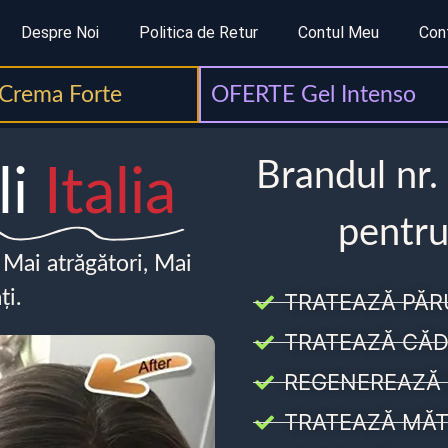
Despre Noi
Politica de Retur
Contul Meu
Con
Crema Forte
OFERTE Gel Intenso
Brandul nr.
li
Italia
pentru
, Mai atrăgători, Mai
ți.
TRATEAZĂ PĂR
TRATEAZĂ CĂD
REGENEREAZĂ 
TRATEAZĂ MĂT