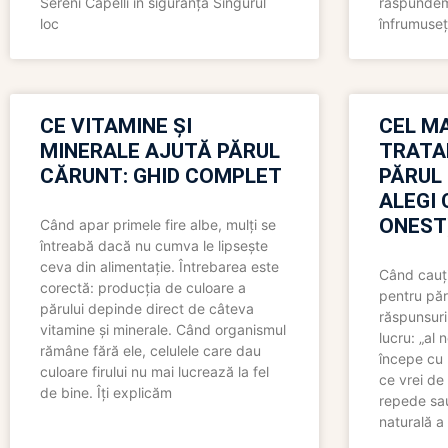
Sereni Capelli în siguranță Singurul
răspundem 
loc
înfrumuseț
CE VITAMINE ȘI
CEL MA
MINERALE AJUTĂ PĂRUL
TRATA
CĂRUNT: GHID COMPLET
PĂRUL
ALEGI 
ONEST
Când apar primele fire albe, mulți se
întreabă dacă nu cumva le lipsește
ceva din alimentație. Întrebarea este
Când cauți
corectă: producția de culoare a
pentru păr
părului depinde direct de câteva
răspunsuri
vitamine și minerale. Când organismul
lucru: „al
rămâne fără ele, celulele care dau
începe cu 
culoare firului nu mai lucrează la fel
ce vrei de 
de bine. Îți explicăm
repede sau
naturală a 