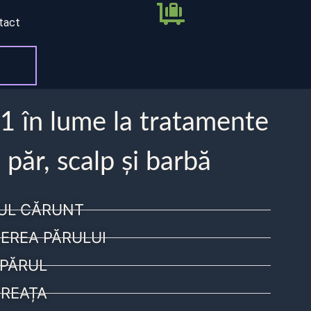
tact
 1 în lume la tratamente
 păr, scalp și barbă
UL CĂRUNT
EREA PĂRULUI
PĂRUL
REAȚA