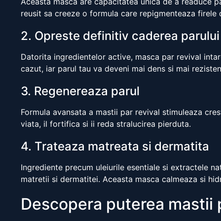
Aceasta masca are capacitatea unica de a readuce parul
reusit sa creeze o formula care repigmenteaza firele d
2. Opreste definitiv caderea parului
Datorita ingredientelor active, masca par revival inta
cazut, iar parul tau va deveni mai dens si mai rezisten
3. Regenereaza parul
Formula avansata a mastii par revival stimuleaza crest
viata, il fortifica si ii reda stralucirea pierduta.
4. Trateaza matreata si dermatita
Ingrediente precum uleiurile esentiale si extractele nat
matretii si dermatitei. Aceasta masca calmeaza si hi
Descopera puterea mastii p