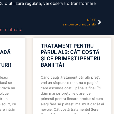
 Cu o utilizare regulata, vei observa o transformare
NEXT
sampon colorant par alb
nt matreata
TRATAMENT PENTRU
OADĂ
PĂRUL ALB: CÂT COSTĂ
ȘI CE PRIMEȘTI PENTRU
URI)
BANII TĂI
leași
Când cauți „tratament păr alb preț”,
 dacă se
vrei un răspuns direct, nu o pagină
t dacă nu
care ascunde costul până la final. Îți
oluție
dăm mai jos prețurile clare, ce
tr-un
primești pentru fiecare produs și cum
 scurt, cu
alegi fără să plătești mai mult decât ai
care intrăm
nevoie. Cât costă tratamentul Sereni