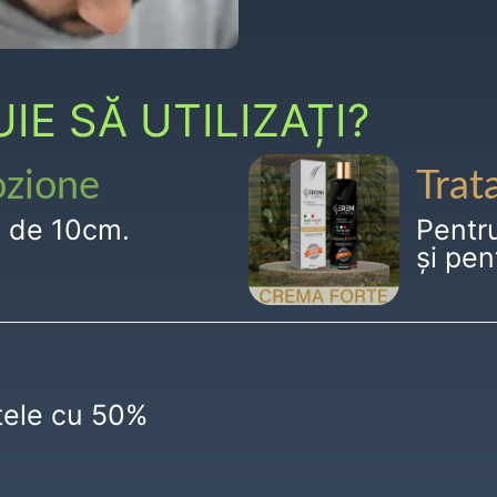
E SĂ UTILIZAȚI?
ozione
Trat
g de 10cm.
Pentr
și pen
ctele cu 50%