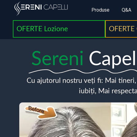
Produse
Q&A
OFERTE Lozione
OFERTE 
Sereni
Capel
Cu ajutorul nostru veți fi: Mai tineri
iubiți, Mai respecta