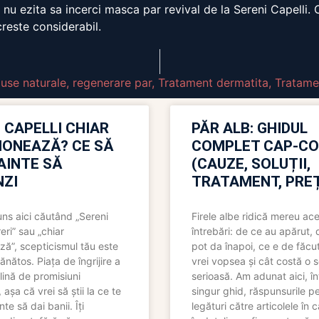
r, nu ezita sa incerci masca par revival de la Sereni Capelli.
creste considerabil.
use naturale
,
regenerare par
,
Tratament dermatita
,
Tratame
 CAPELLI CHIAR
PĂR ALB: GHIDUL
IONEAZĂ? CE SĂ
COMPLET CAP-C
NAINTE SĂ
(CAUZE, SOLUȚII,
ZI
TRATAMENT, PREȚ
uns aici căutând „Sereni
Firele albe ridică mereu ace
eri” sau „chiar
întrebări: de ce au apărut,
ză”, scepticismul tău este
pot da înapoi, ce e de făcu
ănătos. Piața de îngrijire a
vrei vopsea și cât costă o s
lină de promisiuni
serioasă. Am adunat aici, în
așa că vrei să știi la ce te
singur ghid, răspunsurile pe
nte să dai banii. Îți
legături către articolele în 