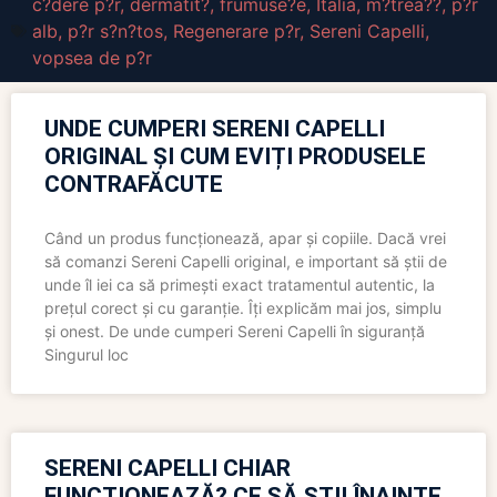
c?dere p?r
,
dermatit?
,
frumuse?e
,
Italia
,
m?trea??
,
p?r
alb
,
p?r s?n?tos
,
Regenerare p?r
,
Sereni Capelli
,
vopsea de p?r
UNDE CUMPERI SERENI CAPELLI
ORIGINAL ȘI CUM EVIȚI PRODUSELE
CONTRAFĂCUTE
Când un produs funcționează, apar și copiile. Dacă vrei
să comanzi Sereni Capelli original, e important să știi de
unde îl iei ca să primești exact tratamentul autentic, la
prețul corect și cu garanție. Îți explicăm mai jos, simplu
și onest. De unde cumperi Sereni Capelli în siguranță
Singurul loc
SERENI CAPELLI CHIAR
FUNCȚIONEAZĂ? CE SĂ ȘTII ÎNAINTE