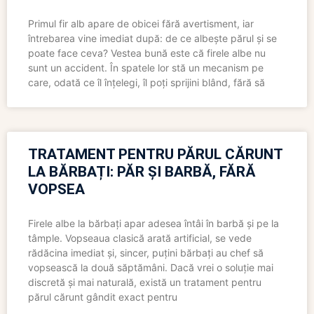
Primul fir alb apare de obicei fără avertisment, iar
întrebarea vine imediat după: de ce albește părul și se
poate face ceva? Vestea bună este că firele albe nu
sunt un accident. În spatele lor stă un mecanism pe
care, odată ce îl înțelegi, îl poți sprijini blând, fără să
TRATAMENT PENTRU PĂRUL CĂRUNT
LA BĂRBAȚI: PĂR ȘI BARBĂ, FĂRĂ
VOPSEA
Firele albe la bărbați apar adesea întâi în barbă și pe la
tâmple. Vopseaua clasică arată artificial, se vede
rădăcina imediat și, sincer, puțini bărbați au chef să
vopsească la două săptămâni. Dacă vrei o soluție mai
discretă și mai naturală, există un tratament pentru
părul cărunt gândit exact pentru