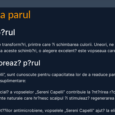
a parul
?rul
 transform?ri, printre care ?i schimbarea culorii. Uneori, ne
za aceste schimb?ri, o alegere excelent? este vopseaua car
oreaz? p?rul
elli”, sunt cunoscute pentru capacitatea lor de a readuce pa
 suplimentare:
al? a vopselelor „Sereni Capelli” contribuie la ?nt?rirea r?d
te naturale care hr?nesc scalpul ?i stimuleaz? regenerarea p
??ilor antimicrobiene, vopselele „Sereni Capelli” ajut? la el