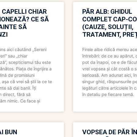
 CAPELLI CHIAR
PĂR ALB: GHIDUL
IONEAZĂ? CE SĂ
COMPLET CAP-C
NAINTE SĂ
(CAUZE, SOLUȚII,
ZI
TRATAMENT, PREȚ
uns aici căutând „Sereni
Firele albe ridică mereu ace
eri” sau „chiar
întrebări: de ce au apărut,
ză”, scepticismul tău este
pot da înapoi, ce e de făcu
ănătos. Piața de îngrijire a
vrei vopsea și cât costă o s
lină de promisiuni
serioasă. Am adunat aici, în
așa că vrei să știi la ce te
singur ghid, răspunsurile pe
nte să dai banii. Îți
legături către articolele în 
direct, fără să
în detaliu pe fiecare temă.
ăm nimic. Ce face și
I BUN
VOPSEA DE PĂR Î