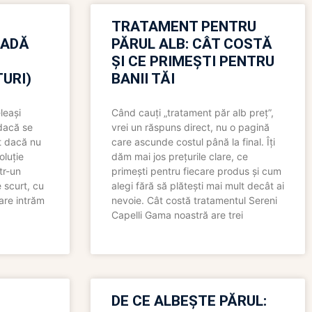
TRATAMENT PENTRU
OADĂ
PĂRUL ALB: CÂT COSTĂ
ȘI CE PRIMEȘTI PENTRU
URI)
BANII TĂI
leași
Când cauți „tratament păr alb preț”,
 dacă se
vrei un răspuns direct, nu o pagină
t dacă nu
care ascunde costul până la final. Îți
oluție
dăm mai jos prețurile clare, ce
tr-un
primești pentru fiecare produs și cum
 scurt, cu
alegi fără să plătești mai mult decât ai
care intrăm
nevoie. Cât costă tratamentul Sereni
Capelli Gama noastră are trei
N
DE CE ALBEȘTE PĂRUL: