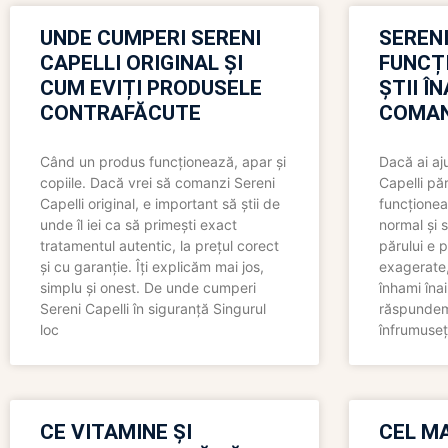
UNDE CUMPERI SERENI
SERENI
CAPELLI ORIGINAL ȘI
FUNCȚ
CUM EVIȚI PRODUSELE
ȘTII Î
CONTRAFĂCUTE
COMAN
Când un produs funcționează, apar și
Dacă ai aj
copiile. Dacă vrei să comanzi Sereni
Capelli păr
Capelli original, e important să știi de
funcționea
unde îl iei ca să primești exact
normal și s
tratamentul autentic, la prețul corect
părului e p
și cu garanție. Îți explicăm mai jos,
exagerate, 
simplu și onest. De unde cumperi
înhami înai
Sereni Capelli în siguranță Singurul
răspundem 
loc
înfrumuseț
CE VITAMINE ȘI
CEL MA