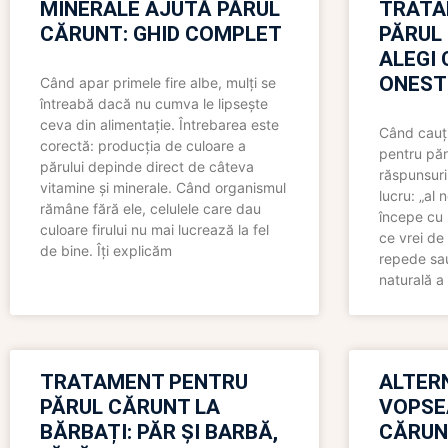
MINERALE AJUTĂ PĂRUL
TRATA
CĂRUNT: GHID COMPLET
PĂRUL
ALEGI 
ONEST
Când apar primele fire albe, mulți se
întreabă dacă nu cumva le lipsește
ceva din alimentație. Întrebarea este
Când cauți
corectă: producția de culoare a
pentru păr
părului depinde direct de câteva
răspunsuri
vitamine și minerale. Când organismul
lucru: „al
rămâne fără ele, celulele care dau
începe cu 
culoare firului nu mai lucrează la fel
ce vrei de 
de bine. Îți explicăm
repede sau
naturală a 
TRATAMENT PENTRU
ALTER
PĂRUL CĂRUNT LA
VOPSE
BĂRBAȚI: PĂR ȘI BARBĂ,
CĂRUN