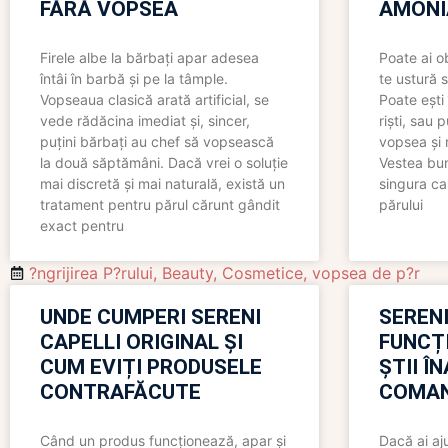
FĂRĂ VOPSEA
AMONI
Firele albe la bărbați apar adesea
Poate ai o
întâi în barbă și pe la tâmple.
te ustură 
Vopseaua clasică arată artificial, se
Poate ești 
vede rădăcina imediat și, sincer,
riști, sau 
puțini bărbați au chef să vopsească
vopsea și 
la două săptămâni. Dacă vrei o soluție
Vestea bu
mai discretă și mai naturală, există un
singura ca
tratament pentru părul cărunt gândit
părului
exact pentru
?ngrijirea P?rului
,
Beauty
,
Cosmetice
,
vopsea de p?r
UNDE CUMPERI SERENI
SERENI
CAPELLI ORIGINAL ȘI
FUNCȚ
CUM EVIȚI PRODUSELE
ȘTII Î
CONTRAFĂCUTE
COMAN
Când un produs funcționează, apar și
Dacă ai aj