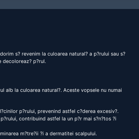
 dorim s? revenim la culoarea natural? a p?rului sau s?
e decoloreaz? p?rul.
rul alb la culoarea natural?. Aceste vopsele nu numai
?cinilor p?rului, prevenind astfel c?derea excesiv?.
?rului, contribuind astfel la un p?r mai s?n?tos ?i
iminarea m?tre?ii ?i a dermatitei scalpului.