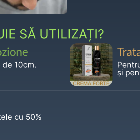
E SĂ UTILIZAȚI?
ozione
Trat
g de 10cm.
Pentr
și pen
ctele cu 50%