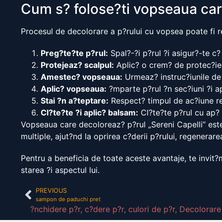
Cum s? folose?ti vopseaua car
Procesul de decolorare a p?rului cu vopsea poate fi r
Preg?te?te p?rul:
Spal?-?i p?rul ?i asigur?-te c?
Protejeaz? scalpul:
Aplic? o crem? de protec?ie ?n
Amestec? vopseaua:
Urmeaz? instruc?iunile de
Aplic? vopseaua:
?mparte p?rul ?n sec?iuni ?i a
Stai ?n a?teptare:
Respect? timpul de ac?iune r
Cl?te?te ?i aplic? balsam:
Cl?te?te p?rul cu ap? c
Vopseaua care decoloreaz? p?rul „Sereni Capelli” este
multiple, ajut?nd la oprirea c?derii p?rului, regenerarea
Pentru a beneficia de toate aceste avantaje, te invit?
starea ?i aspectul lui.
PREVIOUS
sampon de paduchi pret
?nchidere p?r
,
c?dere p?r
,
culori de p?r
,
Decolorare