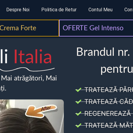
Despre Noi
Politica de Retur
Contul Meu
Con
Crema Forte
OFERTE Gel Intenso
Brandul nr.
li
Italia
pentru
, Mai atrăgători, Mai
ți.
TRATEAZĂ PĂR
TRATEAZĂ CĂD
REGENEREAZĂ 
TRATEAZĂ MĂT