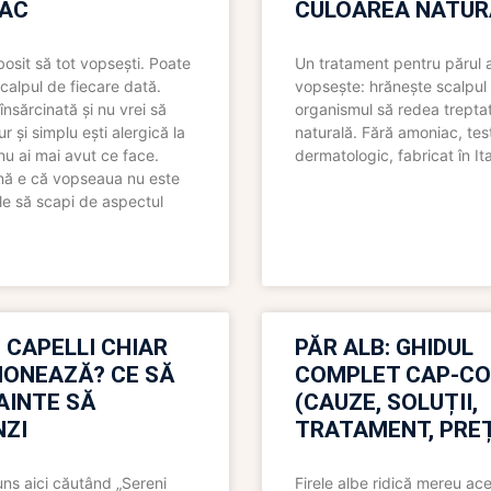
AC
CULOAREA NATUR
bosit să tot vopsești. Poate
Un tratament pentru părul 
scalpul de fiecare dată.
vopsește: hrănește scalpul 
însărcinată și nu vrei să
organismul să redea trepta
pur și simplu ești alergică la
naturală. Fără amoniac, tes
nu ai mai avut ce face.
dermatologic, fabricat în Ita
nă e că vopseaua nu este
le să scapi de aspectul
 CAPELLI CHIAR
PĂR ALB: GHIDUL
IONEAZĂ? CE SĂ
COMPLET CAP-C
NAINTE SĂ
(CAUZE, SOLUȚII,
ZI
TRATAMENT, PREȚ
uns aici căutând „Sereni
Firele albe ridică mereu ace