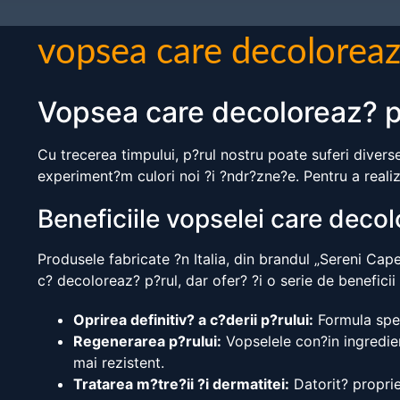
vopsea care decoloreaz
Vopsea care decoloreaz? p
Cu trecerea timpului, p?rul nostru poate suferi diverse
experiment?m culori noi ?i ?ndr?zne?e. Pentru a reali
Beneficiile vopselei care decol
Produsele fabricate ?n Italia, din brandul „Sereni Cap
c? decoloreaz? p?rul, dar ofer? ?i o serie de beneficii
Oprirea definitiv? a c?derii p?rului:
Formula speci
Regenerarea p?rului:
Vopselele con?in ingredien
mai rezistent.
Tratarea m?tre?ii ?i dermatitei:
Datorit? propriet