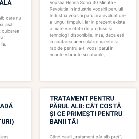
ALĂ
Vopsea Henna Sonia 30 Minute –
Revolutia in industria vopsirii parului!
Industria vopsirii parului a evoluat de-
alb care nu
a lungul timpului, iar in prezent exista
și lasă
o mare varietate de produse si
t culoarea
tehnologii disponibile. Insa, daca esti
tat
in cautarea unei solutii eficiente si
lia.
rapide pentru a-ti vopsi parul in
nuante vibrante si naturale,
TRATAMENT PENTRU
OADĂ
PĂRUL ALB: CÂT COSTĂ
ȘI CE PRIMEȘTI PENTRU
URI)
BANII TĂI
leași
Când cauți „tratament păr alb preț”,