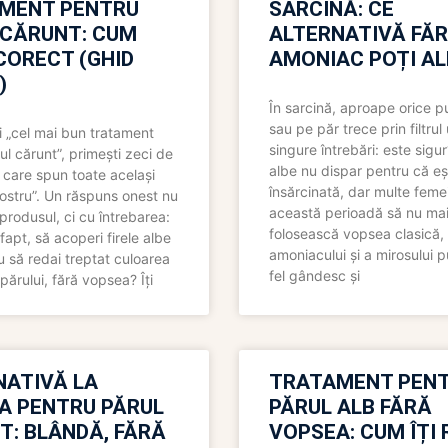
MENT PENTRU
SARCINĂ: CE
 CĂRUNT: CUM
ALTERNATIVĂ FĂ
CORECT (GHID
AMONIAC POȚI A
)
În sarcină, aproape orice pu
sau pe păr trece prin filtrul
 „cel mai bun tratament
singure întrebări: este sigur
ul cărunt”, primești zeci de
albe nu dispar pentru că eș
 care spun toate același
însărcinată, dar multe femei
 nostru”. Un răspuns onest nu
această perioadă să nu ma
produsul, ci cu întrebarea:
folosească vopsea clasică,
fapt, să acoperi firele albe
amoniacului și a mirosului p
 să redai treptat culoarea
fel gândesc și
părului, fără vopsea? Îți
NATIVĂ LA
TRATAMENT PEN
A PENTRU PĂRUL
PĂRUL ALB FĂRĂ
T: BLÂNDĂ, FĂRĂ
VOPSEA: CUM ÎȚI 