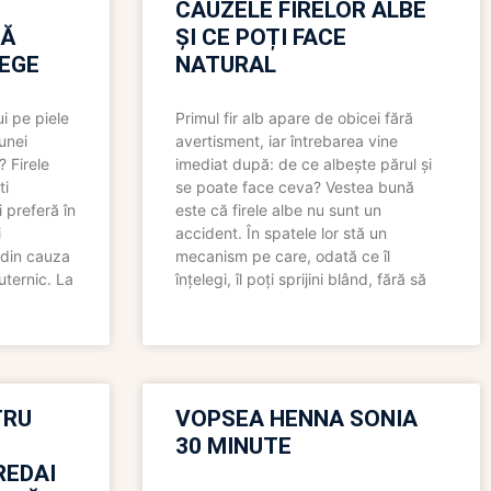
CAUZELE FIRELOR ALBE
RĂ
ȘI CE POȚI FACE
LEGE
NATURAL
i pe piele
Primul fir alb apare de obicei fără
 unei
avertisment, iar întrebarea vine
? Firele
imediat după: de ce albește părul și
ti
se poate face ceva? Vestea bună
 preferă în
este că firele albe nu sunt un
i
accident. În spatele lor stă un
 din cauza
mecanism pe care, odată ce îl
uternic. La
înțelegi, îl poți sprijini blând, fără să
TRU
VOPSEA HENNA SONIA
30 MINUTE
REDAI