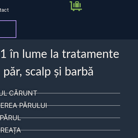
tact
 1 în lume la tratamente
 păr, scalp și barbă
UL CĂRUNT
EREA PĂRULUI
PĂRUL
REAȚA