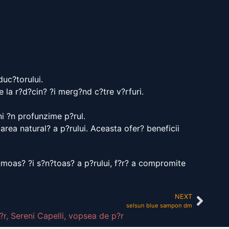
uc?torului.
 la r?d?cin? ?i merg?nd c?tre v?rfuri.
ni ?n profunzime p?rul.
rea natural? a p?rului. Aceasta ofer? beneficii
rumoas? ?i s?n?toas? a p?rului, f?r? a compromite
NEXT
selsun blue sampon dm
?r
,
Sereni Capelli
,
vopsea de p?r