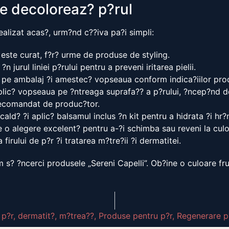
e decoloreaz? p?rul
ealizat acas?, urm?nd c??iva pa?i simpli:
 este curat, f?r? urme de produse de styling.
 jurul liniei p?rului pentru a preveni iritarea pielii.
 pe ambalaj ?i amestec? vopseaua conform indica?iilor prod
plic? vopseaua pe ?ntreaga suprafa?? a p?rului, ?ncep?nd de
ecomandat de produc?tor.
ald? ?i aplic? balsamul inclus ?n kit pentru a hidrata ?i hr?
 o alegere excelent? pentru a-?i schimba sau reveni la culoa
 firului de p?r ?i tratarea m?tre?ii ?i dermatitei.
m s? ?ncerci produsele „Sereni Capelli”. Ob?ine o culoare f
 p?r
,
dermatit?
,
m?trea??
,
Produse pentru p?r
,
Regenerare p