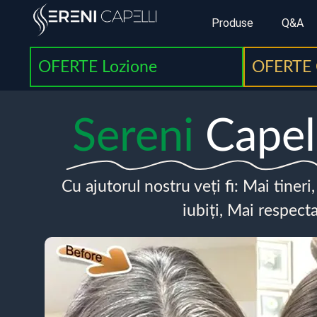
Produse
Q&A
OFERTE Lozione
OFERTE 
Sereni
Capel
Cu ajutorul nostru veți fi: Mai tineri
iubiți, Mai respecta